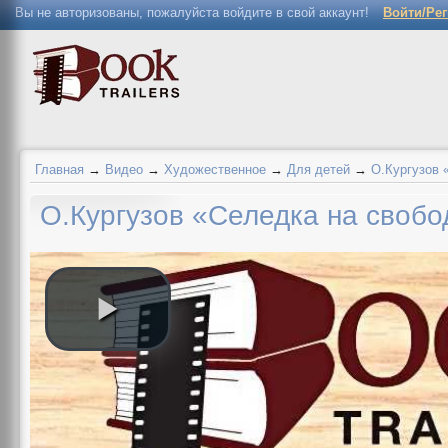
Вы не авторизованы, пожалуйста войдите в свой аккаунт!
Войти/Ре
Главная
→
Видео
→
Художественное
→
Для детей
→
О.Кургузов 
О.Кургузов «Селедка на свобо