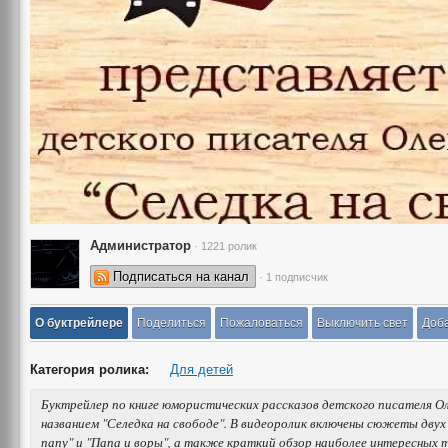
Администратор
· 1221 ролик
Подписаться на канал
· 1 подписчик
О буктрейлере
Поделиться
Пожаловаться
Выключить свет
Доба
Категория ролика:
Для детей
Буктрейлер по книге юмористических рассказов детского писателя О
названием "Селедка на свободе". В видеоролик включены сюжеты двух
папу" и "Папа и воры", а также краткий обзор наиболее интересных т