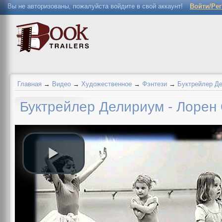
Вы не авторизованы, пожалуйста войдите в свой аккаунт!
Войти/Ре
Главная
→
Видео
→
Художественное
→
Фэнтези
→
Буктрейлер Де
Буктрейлер Делириум - Лоре