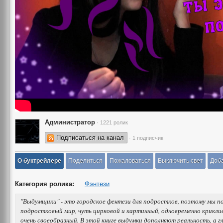
Администратор
· 1221 ролик
Подписаться на канал
· 1 подписчик
О буктрейлере
Поделиться
Пожаловаться
Выключить свет
Доба
Категория ролика:
Фэнтези
"Выдумщики" - это городское фентези для подростков, поэтому мы п
подростковый мир, чуть цирковой и картинный, одновременно крикли
очень своеобразный. В этой книге выдумки дополняют реальность, а гл