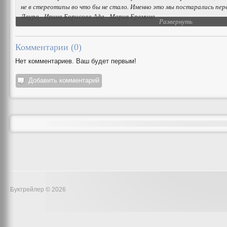
не в стереотипы во что бы не стало. Именно это мы постарались пере
Лаура - Ирина Борисова Ада - Мария Еремина
Развернуть
Автор: Мария Еремина
Книга: "Выдумщики" Марика Ми
Комментарии (
0
)
Нет комментариев. Ваш будет первым!
Добавить комментарий
Буктрейлер © 2026