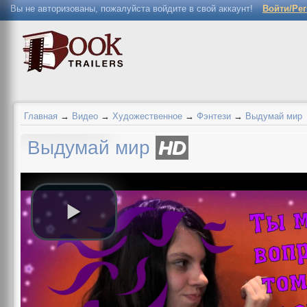
Вы не авторизованы, пожалуйста войдите в свой аккаунт!
Войти/Ре
Главная
→
Видео
→
Художественное
→
Фэнтези
→
Выдумай мир
Выдумай мир
HD