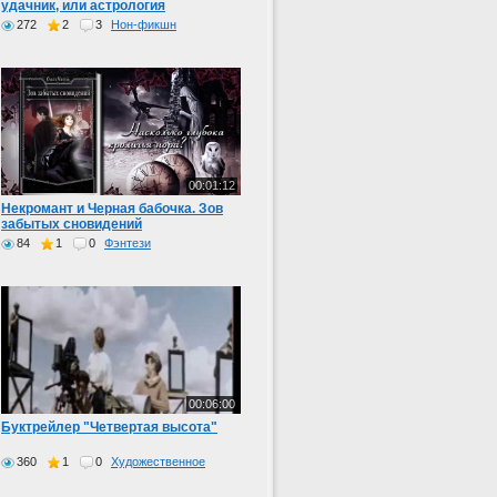
удачник, или астрология
финансового благополучия»
272
2
3
Нон-фикшн
00:01:12
Некромант и Черная бабочка. Зов
забытых сновидений
84
1
0
Фэнтези
00:06:00
Буктрейлер "Четвертая высота"
360
1
0
Художественное