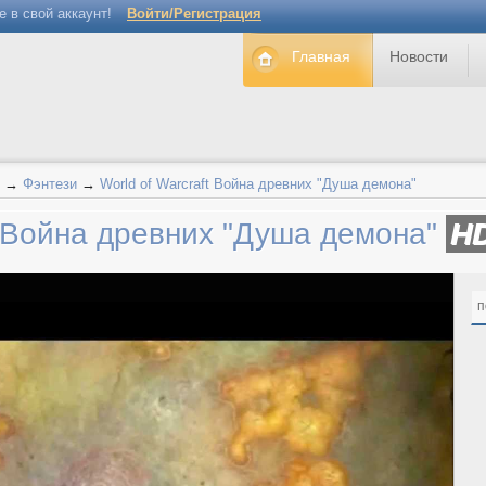
е в свой аккаунт!
Войти/Регистрация
Главная
Новости
→
Фэнтези
→
World of Warcraft Война древних "Душа демона"
ft Война древних "Душа демона"
H
п