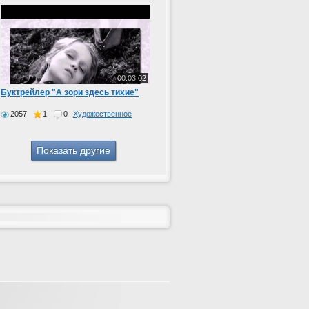
00:03:02
Буктрейлер "А зори здесь тихие"
2057
1
0
Художественное