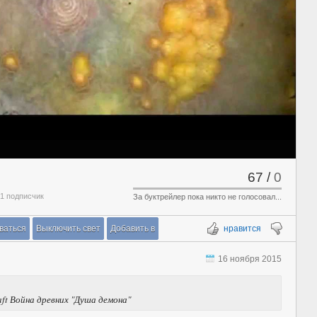
67
/
0
 1 подписчик
За буктрейлер пока никто не голосовал...
ваться
Выключить свет
Добавить в
нравится
16 ноября 2015
aft Война древних "Душа демона"