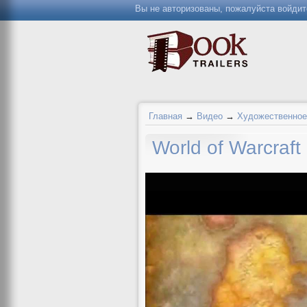
Вы не авторизованы, пожалуйста войдит
Главная
→
Видео
→
Художественное
World of Warcra