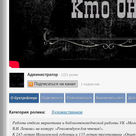
Администратор
· 1221 ролик
Подписаться на канал
· 1 подписчик
О буктрейлере
Поделиться
Пожаловаться
Выключить свет
Доба
Категория ролика:
Художественное
Работа отдела маркетинга и библиотековедческой работы УК «Моги
В.И. Ленина» на конкурс «Рекомендуем для чтения!».
К 245-летию Могилевской губернии и 135-летию трехтомника «Опыт 