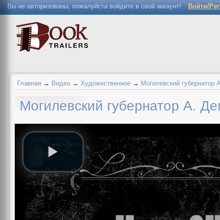
Вы не авторизованы, пожалуйста войдите в свой аккаунт!
Войти/Ре
Главная
→
Видео
→
Художественное
→
Могилевский губернатор А
Могилевский губернатор А. Д