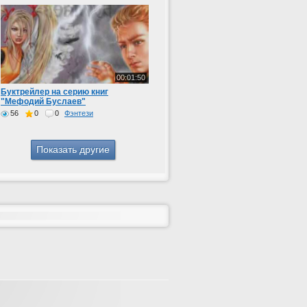
00:01:50
Буктрейлер на серию книг
"Мефодий Буслаев"
56
0
0
Фэнтези