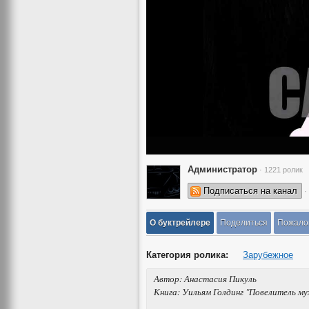
Администратор
· 1221 ролик
Подписаться на канал
·
О буктрейлере
Поделиться
Пожало
Категория ролика:
Зарубежное
Автор: Анастасия Пикуль
Книга: Уильям Голдинг "Повелитель му