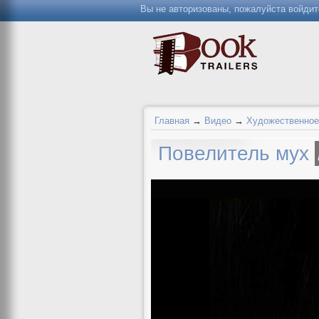
Вы не авторизованы, пожалуйста войдит
Главная
→
Видео
→
Художественное
Повелитель мух