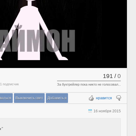
191
/
0
 1 подписчик
За буктрейлер пока никто не голосовал...
ваться
Выключить свет
Добавить в
нравится
16 ноября 2015
х"