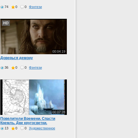
74
0
0
Фэнтези
HD
00:04:19
Доверься демону
36
0
0
Фэнтези
00:07:28
Повелители Времени. Спасти
Кремль. Две кругосветки.
13
0
0
Художественное