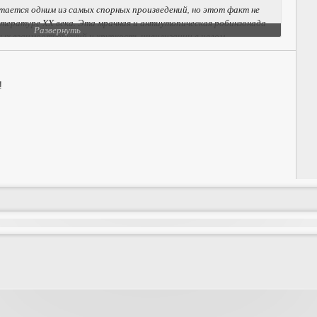
итается одним из самых спорных произведений, но этот факт не
литературе XX века. Эта мрачная и антиутопическая робинзонада
Развернуть
х взаимоотношений и хрупкость цивилизации в целом.
!