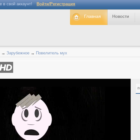
е в свой аккаунт!
Войти/Регистрация
Главная
Новости
→
Зарубежное
→
Повелитель мух
HD
п