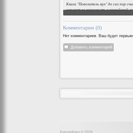
Книга "Повелитель мух" до сих пор сч
умаляет ее значимость в английской 
демонстрирует подноготную социальны
Комментарии (
0
)
Нет комментариев. Ваш будет первым
Добавить комментарий
Буктрейлер © 2026