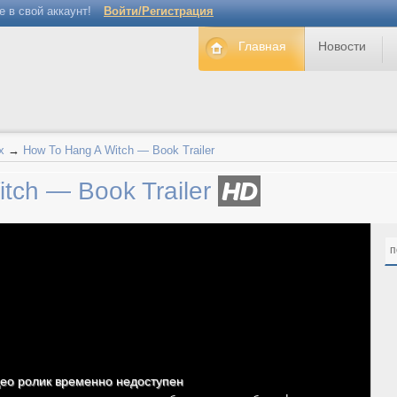
е в свой аккаунт!
Войти/Регистрация
Главная
Новости
х
→
How To Hang A Witch — Book Trailer
tch — Book Trailer
HD
п
ео ролик временно недоступен