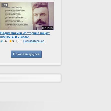
HD
00:02:35
Вадим Пряхин «История в лицах:
портреты в стихах»
26
0
0
Познавательное