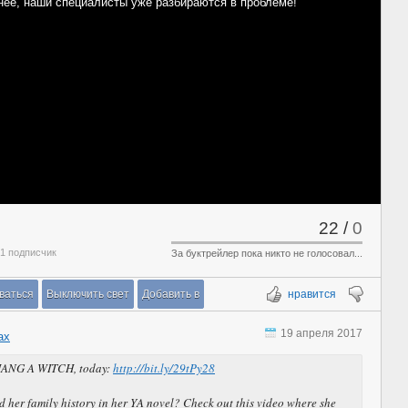
нее, наши специалисты уже разбираются в проблеме!
22
/
0
 1 подписчик
За буктрейлер пока никто не голосовал...
ваться
Выключить свет
Добавить в
нравится
19 апреля 2017
ах
HANG A WITCH, today:
http://bit.ly/29tPy28
 her family history in her YA novel? Check out this video where she