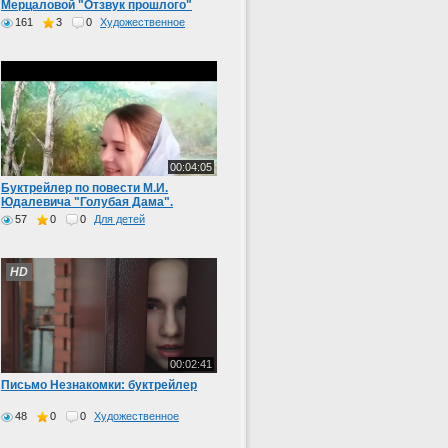
Мерцаловой "Отзвук прошлого"
161
3
0
Художественное
00:04:05
Буктрейлер по повести М.И.
Юдалевича "Голубая Дама".
57
0
0
Для детей
HD
00:02:41
Письмо Незнакомки: буктрейлер
48
0
0
Художественное