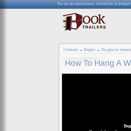
Вы не авторизованы, пожалуйста войдит
Главная
→
Видео
→
На других языка
How To Hang A Wi
Вид