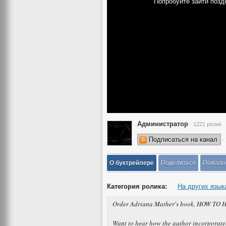
Попробуйте зайти позд
Администратор
· 1221 ролик
Подписаться на канал
·
О буктрейлере
Поделиться
Пожало
Категория ролика:
На других язык
Order Adriana Mather's book, HOW TO 
Want to hear how the author incorporated