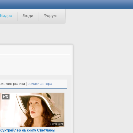
Видео
Люди
Форум
охожие ролики |
ролики автора
HD
00:03:09
буктрейлер на книгу Светланы