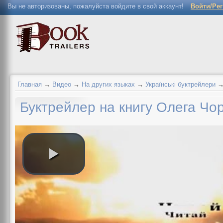
Вы не авторизованы, пожалуйста войдите в свой аккаунт!
Войти/Ре
Главная
→
Видео
→
На других языках
→
Українські буктрейлери
Буктрейлер на книгу Олега Чор