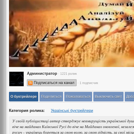
Администратор
· 1221 ролик
Подписаться на канал
· 1 подписчик
О буктрейлере
Поделиться
Пожаловаться
Выключить свет
Доба
Категория ролика:
Українські буктрейлери
У своїй публіцистиці автор стверджує невмирущість української душі, 
віче на майданах Київської Русі до віче на Майданах оновленої, незалеж
русич – українець бореться за свою волю, за свою гідність, за свої міс