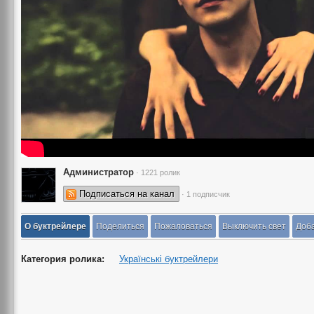
Администратор
· 1221 ролик
Подписаться на канал
· 1 подписчик
О буктрейлере
Поделиться
Пожаловаться
Выключить свет
Доба
Категория ролика:
Українські буктрейлери