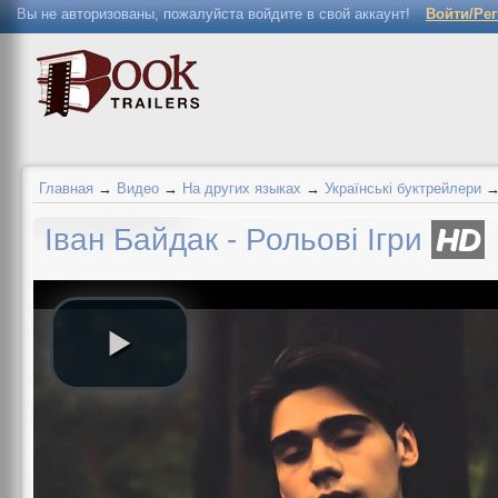
Вы не авторизованы, пожалуйста войдите в свой аккаунт!
Войти/Ре
Главная
→
Видео
→
На других языках
→
Українські буктрейлери
Іван Байдак - Рольові Ігри
HD