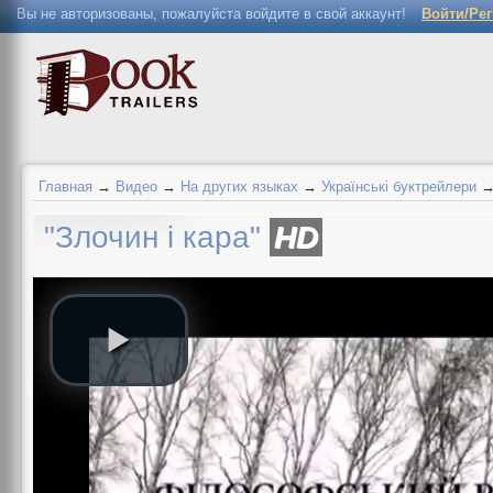
Вы не авторизованы, пожалуйста войдите в свой аккаунт!
Войти/Ре
Главная
→
Видео
→
На других языках
→
Українські буктрейлери
"Злочин і кара"
HD