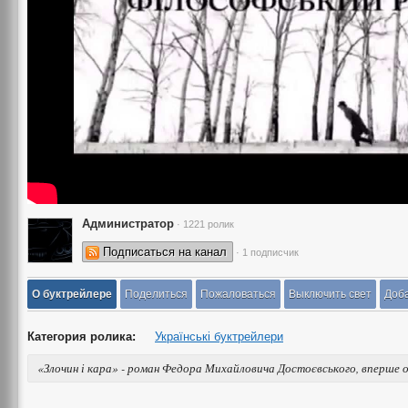
Администратор
· 1221 ролик
Подписаться на канал
· 1 подписчик
О буктрейлере
Поделиться
Пожаловаться
Выключить свет
Доба
Категория ролика:
Українські буктрейлери
«Злочин і кара» - роман Федора Михайловича Достоєвського, вперше о