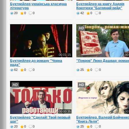
Буктрейлер українська класична
Буктрейлер на книгу Андрія
література
Кокотюхи "Багряний рейд"
20
0
0
42
0
0
HD
00:01:15
00
Буктрейлер до роману "Чорна
"Покров" Люко Дашвар: роман
рада"
62
0
0
25
0
0
HD
HD
00:00:35
00
Буктрейлер "Сделай! Твой первый
Буктрейлер. Валерій Бойченк
шаг"
"Книга Леля"
20
0
0
25
0
0