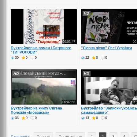
HD
00:03:47
00
Буктрейлер на роман І.Багряного
"Лісова пісня" Лесі Українки
"ТИГРОЛОВИ"
30
0
0
22
0
0
HD
HD
00:02:55
00
Буктрейлер на книгу Євгена
Буктрейлер "Записки українсь
Положія «Іловайськ»
самашедшого"
33
0
0
13
0
0
Страницы:
Первая
Предыдущая
1
2
3
4
С