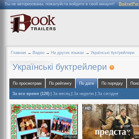
Вы не авторизованы, пожалуйста войдите в свой аккаунт!
Войти/Ре
Главная
→
Видео
→
На других языках
→
Українські буктрейлери
Українські буктрейлери
По просмотрам
По рейтингу
По дате
По порядку
Пои
За все время (128)
|
За месяц
|
За неделю
|
За сегодня
HD
00:02:00
00