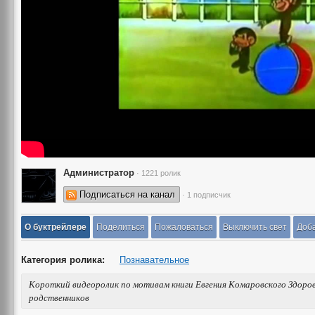
Администратор
· 1221 ролик
Подписаться на канал
· 1 подписчик
О буктрейлере
Поделиться
Пожаловаться
Выключить свет
Доба
Категория ролика:
Познавательное
Короткий видеоролик по мотивам книги Евгения Комаровского Здоров
родственников