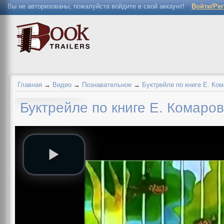
Вы не авторизованы, пожалуйста войдите в свой аккаунт!
Войти/Ре
Главная
→
Видео
→
Познавательное
→
Буктрейле по книге Е. Ко
Буктрейле по книге Е. Комаро