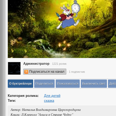
Администратор
· 1221 ролик
Подписаться на канал
· 1 подписчик
О буктрейлере
Поделиться
Пожаловаться
Выключить свет
Доба
Категория ролика:
Для детей
Теги:
сказка
Автор: Наталья Владимировна Царегородцева
Книга: Л.Кэрролл "Алиса в Стране Чудес"