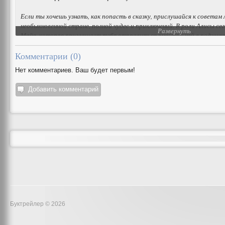
Если ты хочешь узнать, как попасть в сказку, прислушайся к советам
необыкновенной стране, полной чудес и приключений. В роли Алисы сег
Развернуть
Майя, которая приглашает тебя отправиться вместе с ней в подземн
фантастическими персонажами...
Комментарии (
0
)
Нет комментариев. Ваш будет первым!
Добавить комментарий
Буктрейлер © 2026