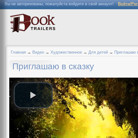
Вы не авторизованы, пожалуйста войдите в свой аккаунт!
Войти/Ре
Главная
→
Видео
→
Художественное
→
Для детей
→
Приглашаю в
Приглашаю в сказку