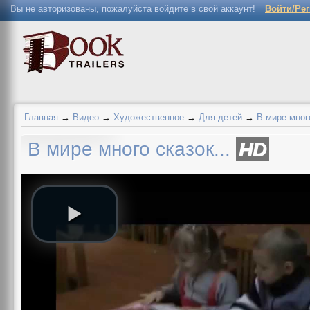
Вы не авторизованы, пожалуйста войдите в свой аккаунт!
Войти/Ре
Главная
→
Видео
→
Художественное
→
Для детей
→
В мире много
В мире много сказок...
HD