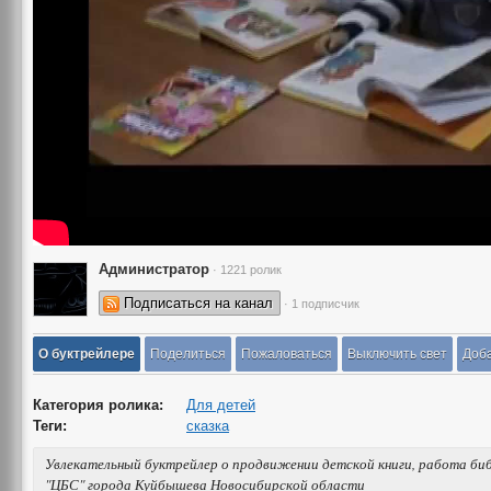
Администратор
· 1221 ролик
Подписаться на канал
· 1 подписчик
О буктрейлере
Поделиться
Пожаловаться
Выключить свет
Доба
Категория ролика:
Для детей
Теги:
сказка
Увлекательный буктрейлер о продвижении детской книги, работа б
"ЦБС" города Куйбышева Новосибирской области