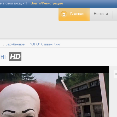
е в свой аккаунт!
Войти/Регистрация
Главная
Новости
→
Зарубежное
→
"ОНО" Стивен Кинг
инг
HD
п