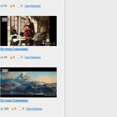
51
0
0
Зарубежное
HD
00:02:11
Остров Сокровищ
44
0
0
Зарубежное
HD
00:03:53
Остров Сокровищ
192
0
0
Зарубежное