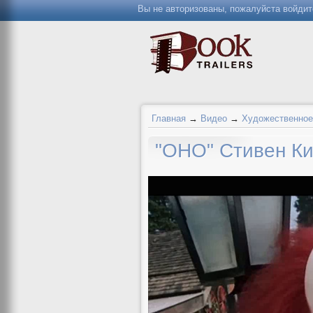
Вы не авторизованы, пожалуйста войдит
Главная
→
Видео
→
Художественное
"ОНО" Стивен К