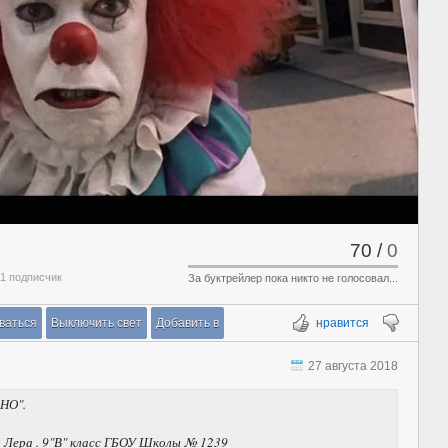
70
/
0
 1 подписчик
За буктрейлер пока никто не голосовал...
ваться
Выключить свет
Добавить в
нравится
27 августа 2018
ОНО".
а Лера . 9"В" класс ГБОУ Школы № 1239