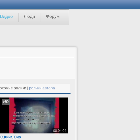
Видео
Люди
Форум
охожие ролики |
ролики автора
HD
00:04:04
С.Кинг. Оно