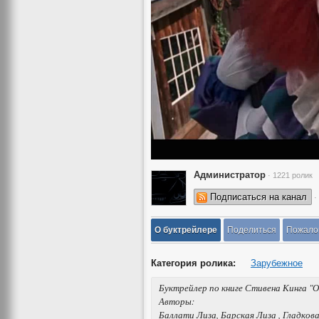
Администратор
· 1221 ролик
Подписаться на канал
·
О буктрейлере
Поделиться
Пожало
Категория ролика:
Зарубежное
Буктрейлер по книге Стивена Кинга "
Авторы:
Баллати Лиза, Барская Лиза , Гладков